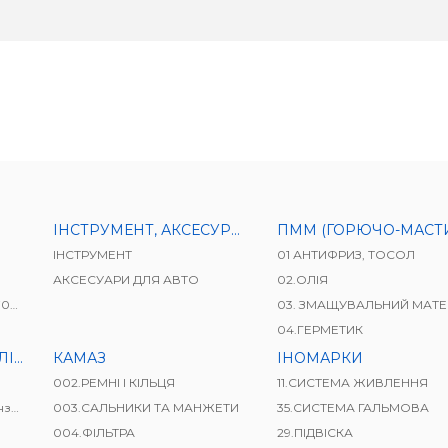
ІНСТРУМЕНТ, АКСЕСУРИ ДЛЯ АВТО
ПММ (ГОРЮЧО-МАСТИЛЬНІ МАТЕРІАЛ
ІНСТРУМЕНТ
01 АНТИФРИЗ, ТОСОЛ
АКСЕСУАРИ ДЛЯ АВТО
02.ОЛІЯ
41)
03. ЗМАЩУВАЛЬНИЙ МАТЕРІ
04.ГЕРМЕТИК
ВАЧІ
КАМАЗ
ІНОМАРКИ
002.РЕМНІ І КІЛЬЦЯ
11.СИСТЕМА ЖИВЛЕННЯ
і)
003.САЛЬНИКИ ТА МАНЖЕТИ
35.СИСТЕМА ГАЛЬМОВА
004.ФІЛЬТРА
29.ПІДВІСКА