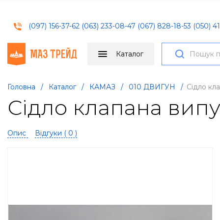
(097) 156-37-62
(063) 233-08-47
(067) 828-18-53
(050) 41
Каталог
Головна
/
Каталог
/
КАМАЗ
/
010 ДВИГУН
/
Сідло кл
Сідло клапана випу
Опис
Відгуки (
0
)