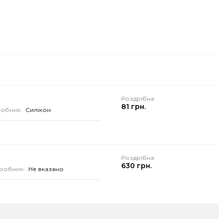
Роздрібна:
81 грн.
обник:
Силікон
Роздрібна:
630 грн.
робник:
Не вказано