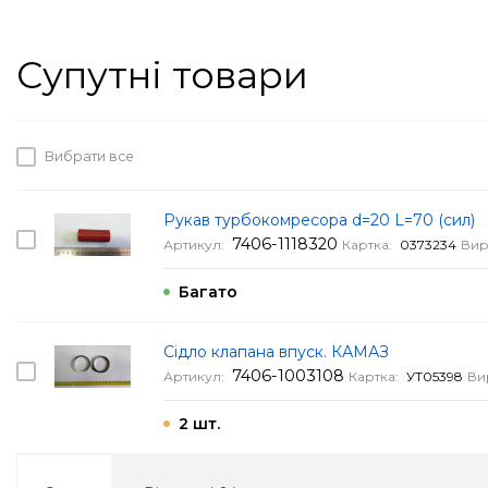
Супутні товари
Вибрати все
Рукав турбокомресора d=20 L=70 (сил)
7406-1118320
Артикул:
Картка:
0373234
Вир
Багато
Сідло клапана впуск. КАМАЗ
7406-1003108
Артикул:
Картка:
УТ05398
Ви
2 шт.