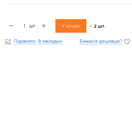
шт
У кошик
2 шт.
Порівняти
В закладки
Бажаєте дешевше?