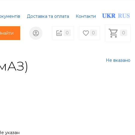
окументів
Доставка та оплата
Контакти
0
0
0
Знайти
Не вказано
мАЗ)
Не указан