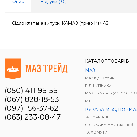
Опис
Відгуки (
0
)
Сідло клапана випуск. КАМАЗ (пр-во КамАЗ)
КАТАЛОГ ТОВАРІВ
МАЗ
МАЗ від 10 тонн
ПІДШИПНИКИ
(050) 411-95-55
МАЗ до 5 тонн (437040, 437041, 4371
(067) 828-18-53
МТЗ
(097) 156-37-62
РУКАВА МБС, НОРМАЛІ, ВУГІЛЬНИКИ, З'ЄДНЮ
(063) 233-08-47
14.НОРМАЛІ
09.РУКАВА МБС (маслобензостійк
10. ХОМУТИ