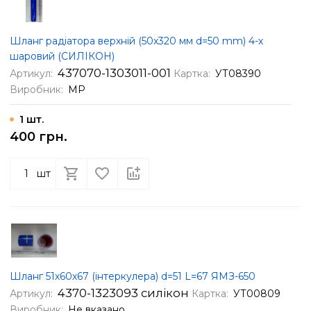
Шланг радіатора верхній (50х320 мм d=50 mm) 4-х
шаровий (СИЛІКОН)
437070-1303011-001
Артикул:
Картка:
УТ08390
Виробник:
МР
1 шт.
400 грн.
шт
Шланг 51х60х67 (інтеркулера) d=51 L=67 ЯМЗ-650
4370-1323093 силікон
Артикул:
Картка:
УТ00809
Виробник:
Не вказано