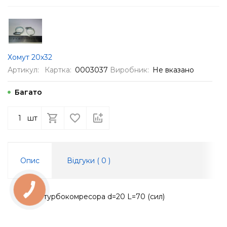
Хомут 20х32
Артикул:
Картка:
0003037
Виробник:
Не вказано
Багато
шт
Опис
Відгуки (
0
)
КНОПКА
ЗВ'ЯЗКУ
Рукав турбокомресора d=20 L=70 (сил)