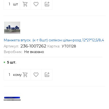
шт
Манжета впуск. (к-т 8шт) силікон цільн-розд 12*21*12,5/8,4
236-1007262
Артикул:
Картка:
УТ01128
Виробник:
Не вказано
5 шт.
кому