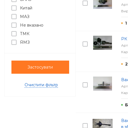
Арт
Китай
Вир
МАЗ
1
Не вказано
ТМК
РК 
ЯМЗ
Арт
Кар
2
Застосувати
Важ
Очистити фільтр
Арт
Кар
Б
Важ
в з