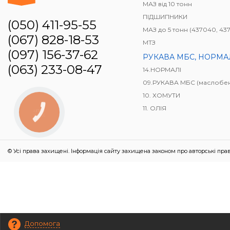
МАЗ від 10 тонн
ПІДШИПНИКИ
(050) 411-95-55
МАЗ до 5 тонн (437040, 437041, 4371
(067) 828-18-53
МТЗ
(097) 156-37-62
РУКАВА МБС, НОРМАЛІ, ВУГІЛЬНИКИ, З'ЄДНЮ
(063) 233-08-47
14.НОРМАЛІ
09.РУКАВА МБС (маслобензостійк
10. ХОМУТИ
11. ОЛІЯ
КНОПКА
ЗВ'ЯЗКУ
© Усі права захищені. Інформація сайту захищена законом про авторські прав
Допомога