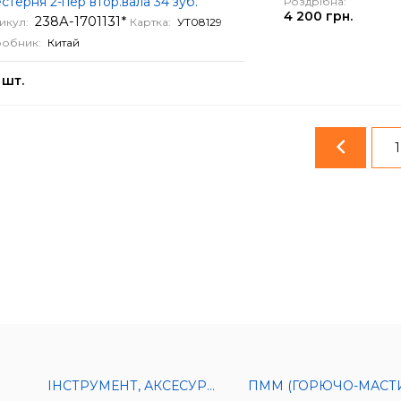
терня 2-пер втор.вала 34 зуб.
Роздрібна:
4 200 грн.
238А-1701131*
икул:
Картка:
УТ08129
обник:
Китай
 шт.
1
ІНСТРУМЕНТ, АКСЕСУРИ ДЛЯ АВТО
ПММ (ГОРЮЧО-МАСТИЛЬНІ МАТЕРІАЛ