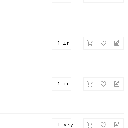
шт
шт
кому