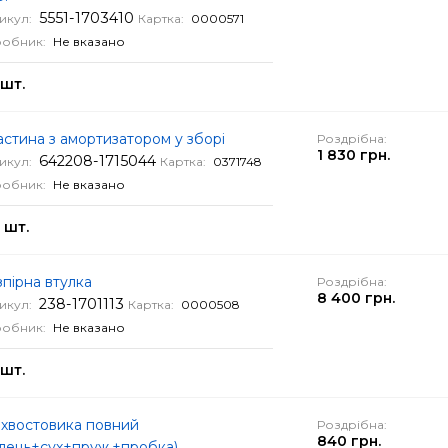
5551-1703410
икул:
Картка:
0000571
обник:
Не вказано
 шт.
стина з амортизатором у зборі
Роздрібна:
1 830 грн.
642208-1715044
икул:
Картка:
0371748
обник:
Не вказано
 шт.
пірна втулка
Роздрібна:
8 400 грн.
238-1701113
икул:
Картка:
0000508
обник:
Не вказано
 шт.
 хвостовика повний
Роздрібна:
840 грн.
алець+сух+пруж.+пробка)