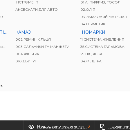
ІНСТРУМЕНТ
01 АНТИФРИЗ, ТОСОЛ
АКСЕСУАРИ ДЛЯ АВТО
02.ОЛІЯ
41)
03. ЗМАЗОВИЙ МАТЕРІАЛ
04.ГЕРМЕТИК
ВАЧІ
КАМАЗ
ІНОМАРКИ
002.РЕМНІ І КІЛЬЦЯ
11.СИСТЕМА ЖИВЛЕННЯ
і)
003.САЛЬНИКИ ТА МАНЖЕТИ
35.СИСТЕМА ГАЛЬМОВА
004.ФІЛЬТРА
29.ПІДВІСКА
010 ДВИГУН
04.ФІЛЬТРА
а.
Нещодавно переглянуті
0
Порівнянн