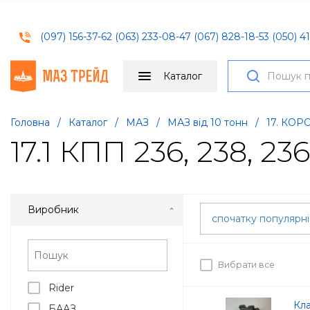
(097) 156-37-62
(063) 233-08-47
(067) 828-18-53
(050) 41
Каталог
Головна
/
Каталог
/
МАЗ
/
МАЗ від 10 тонн
/
17. КО
17.1 КПП 236, 238, 23
Виробник
спочатку популярн
Вибрати все
Rider
Кл
БААЗ