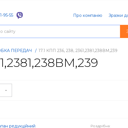
1-95-55
Про компанію
Зразки д
РОБКА ПЕРЕДАЧ
/
17.1 КПП 236, 238, 2361,2381,238ВМ,239
61,2381,238ВМ,239
і
апан редукційний
Роздрібна: