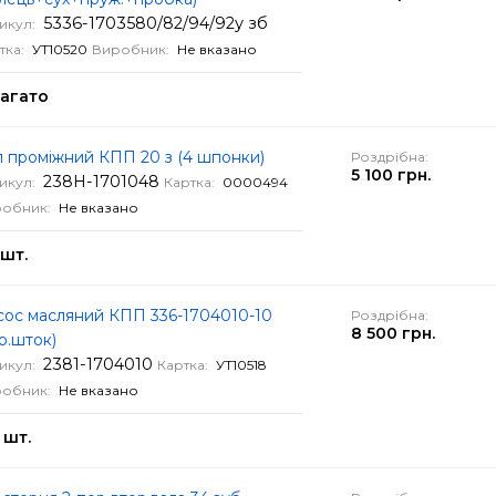
5336-1703580/82/94/92у зб
икул:
тка:
УТ10520
Виробник:
Не вказано
агато
 проміжний КПП 20 з (4 шпонки)
Роздрібна:
5 100 грн.
238Н-1701048
икул:
Картка:
0000494
обник:
Не вказано
 шт.
сос масляний КПП 336-1704010-10
Роздрібна:
8 500 грн.
р.шток)
2381-1704010
икул:
Картка:
УТ10518
обник:
Не вказано
 шт.