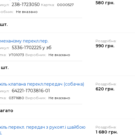
580 грн.
238-1723050
икул:
Картка:
0000527
обник:
Не вказано
 шт.
механізму перекл.пер.
Роздрібна:
990 грн.
5336-1702225 у зб
икул:
тка:
УТ01073
Виробник:
Не вказано
 шт.
іль клапана перекл.передач (собачка)
Роздрібна:
620 грн.
64221-1703816-01
икул:
тка:
0371680
Виробник:
Не вказано
агато
іль перекл. передач з рукоят.і шайбою
Роздрібна:
1 680 грн.
б.