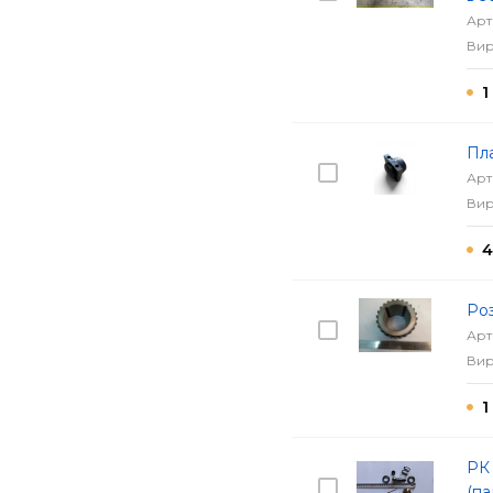
Арт
Вир
1
Пла
Арт
Вир
4
Роз
Арт
Вир
1
РК
(п