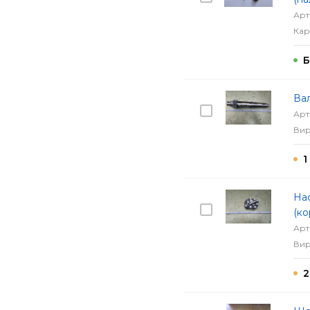
Арт
Кар
Б
Вал
Арт
Вир
1
На
(ко
Арт
Вир
2