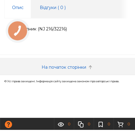
Опис
Відгуки (
0
)
Підшипник (NJ 216/32216)
КНОПКА
ЗВ'ЯЗКУ
На початок сторінки
© Усі права захищені. Інформація сайту захищена законом про авторські права.
0
0
0
0