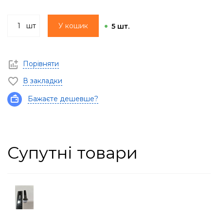
шт
У кошик
5 шт.
Порівняти
В закладки
Бажаєте дешевше?
Супутні товари