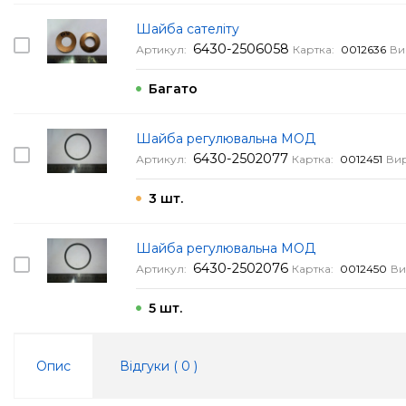
Шайба сателіту
6430-2506058
Артикул:
Картка:
0012636
Ви
Багато
Шайба регулювальна МОД
6430-2502077
Артикул:
Картка:
0012451
Ви
3 шт.
Шайба регулювальна МОД
6430-2502076
Артикул:
Картка:
0012450
Ви
5 шт.
Опис
Відгуки (
0
)