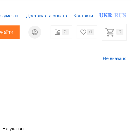
окументів
Доставка та оплата
Контакти
0
0
0
Знайти
Не вказано
к
Не указан