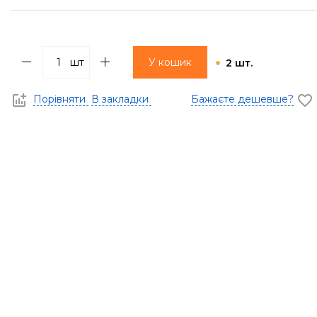
шт
У кошик
2 шт.
Порівняти
В закладки
Бажаєте дешевше?