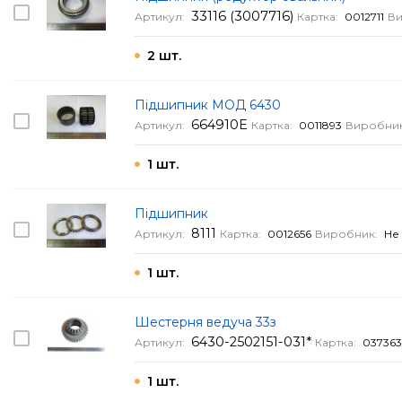
33116 (3007716)
Артикул:
Картка:
0012711
Ви
2 шт.
Підшипник МОД 6430
664910Е
Артикул:
Картка:
0011893
Виробник
1 шт.
Підшипник
8111
Артикул:
Картка:
0012656
Виробник:
Не
1 шт.
Шестерня ведуча 33з
6430-2502151-031*
Артикул:
Картка:
03736
1 шт.