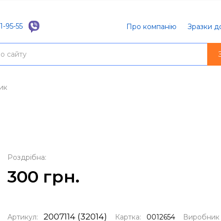
1-95-55
Про компанію
Зразки д
ик
Роздрібна:
300 грн.
2007114 (32014)
Артикул:
Картка:
0012654
Виробни