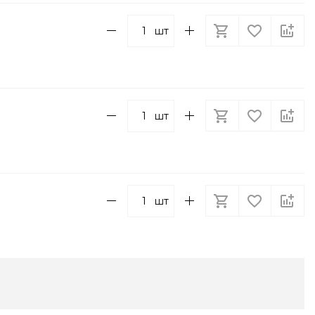
шт
шт
шт