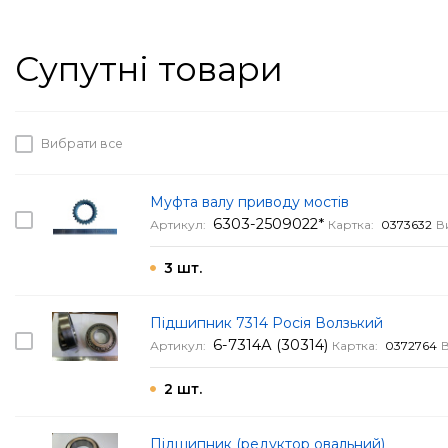
Супутні товари
Вибрати все
Муфта валу приводу мостів
6303-2509022*
Артикул:
Картка:
0373632
В
3 шт.
Підшипник 7314 Росія Волзький
6-7314А (30314)
Артикул:
Картка:
0372764
2 шт.
Підшипник (редуктор овальний)