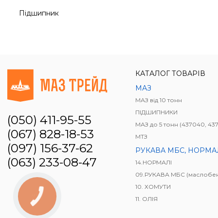
Підшипник
КАТАЛОГ ТОВАРІВ
МАЗ
МАЗ від 10 тонн
ПІДШИПНИКИ
(050) 411-95-55
МАЗ до 5 тонн (437040, 437041, 4371
(067) 828-18-53
МТЗ
(097) 156-37-62
РУКАВА МБС, НОРМАЛІ, ВУГІЛЬНИКИ, З'ЄДНЮ
(063) 233-08-47
14.НОРМАЛІ
09.РУКАВА МБС (маслобензостійк
10. ХОМУТИ
КНОПКА
11. ОЛІЯ
ЗВ'ЯЗКУ