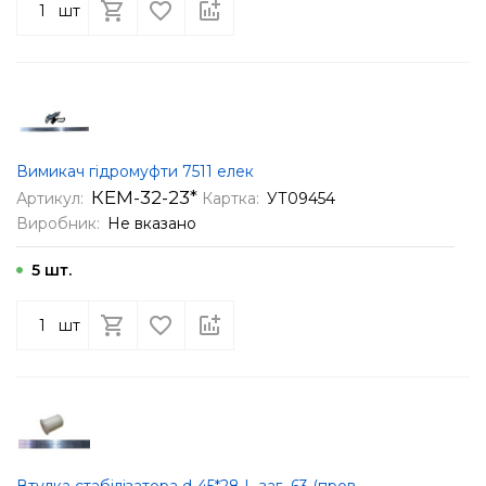
шт
Вимикач гідромуфти 7511 елек
КЕМ-32-23*
Артикул:
Картка:
УТ09454
Виробник:
Не вказано
5 шт.
шт
Втулка стабілізатора d-45*28 L-заг.-63 (пров.