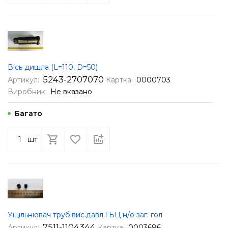
Вісь дишла (L=110, D=50)
5243-2707070
Артикул:
Картка:
0000703
Виробник:
Не вказано
Багато
шт
Ущільнювач труб.вис.давл.ГБЦ н/о заг. гол
7511-1104344
Артикул:
Картка:
0003686