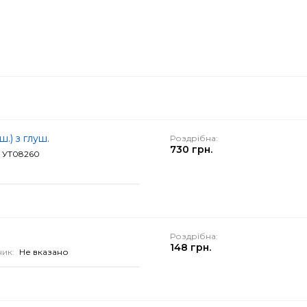
.) з глуш.
Роздрібна:
730 грн.
УТ08260
Роздрібна:
148 грн.
ик:
Не вказано