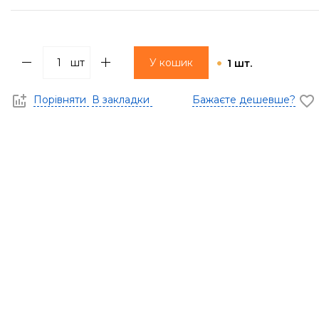
шт
У кошик
1 шт.
Порівняти
В закладки
Бажаєте дешевше?