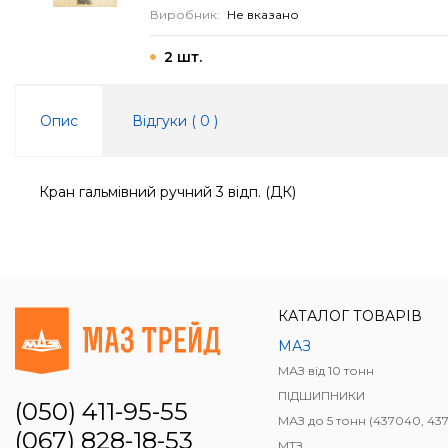
Виробник:
Не вказано
2 шт.
Опис
Відгуки (
0
)
Кран гальмівний ручний 3 відп. (ДК)
КАТАЛОГ ТОВАРІВ
МАЗ
МАЗ від 10 тонн
ПІДШИПНИКИ
(050) 411-95-55
МАЗ до 5 тонн (437040, 437041, 4371
(067) 828-18-53
МТЗ