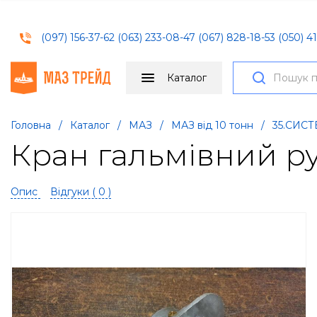
(097) 156-37-62
(063) 233-08-47
(067) 828-18-53
(050) 41
Каталог
Головна
/
Каталог
/
МАЗ
/
МАЗ від 10 тонн
/
35.СИС
Кран гальмівний ру
Опис
Відгуки (
0
)