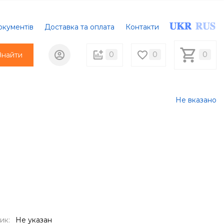
окументів
Доставка та оплата
Контакти
0
0
0
Знайти
Не вказано
ик:
Не указан