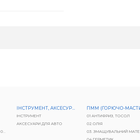
ІНСТРУМЕНТ, АКСЕСУРИ ДЛЯ АВТО
ПММ (ГОРЮЧО-МАСТИЛЬНІ МАТЕРІАЛ
ІНСТРУМЕНТ
01 АНТИФРИЗ, ТОСОЛ
АКСЕСУАРИ ДЛЯ АВТО
02.ОЛІЯ
41)
03. ЗМАЩУВАЛЬНИЙ МАТЕРІ
04.ГЕРМЕТИК