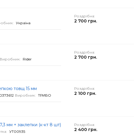
Роздрібна:
2 700 грн.
обник:
Україна
Роздрібна:
2 700 грн.
Виробник:
Rider
лепкою товщ 15 мм
Роздрібна:
2 100 грн.
0373612
Виробник:
ТРИБО
,3 мм + заклепки (к-кт 8 шт)
Роздрібна:
2 400 грн.
тка:
УТ00935