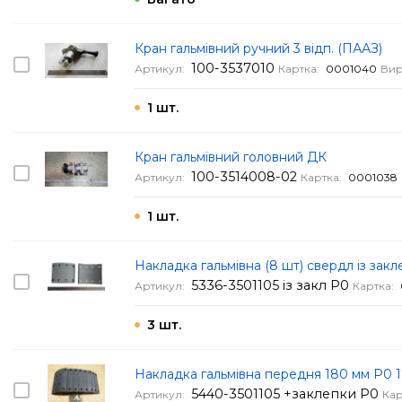
Кран гальмівний ручний 3 відп. (ПААЗ)
100-3537010
Артикул:
Картка:
0001040
Вир
1 шт.
Кран гальмівний головний ДК
100-3514008-02
Артикул:
Картка:
0001038
1 шт.
Накладка гальмівна (8 шт) свердл із зак
5336-3501105 із закл Р0
Артикул:
Картка:
3 шт.
Накладка гальмівна передня 180 мм Р0 17
5440-3501105 +заклепки Р0
Артикул:
Кар