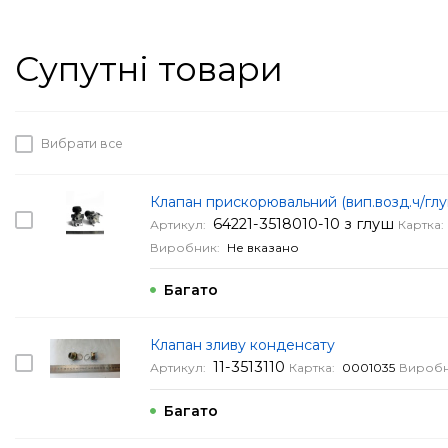
Супутні товари
Вибрати все
Клапан прискорювальний (вип.возд.ч/глуш
64221-3518010-10 з глуш
Артикул:
Картка:
Виробник:
Не вказано
Багато
Клапан зливу конденсату
11-3513110
Артикул:
Картка:
0001035
Виробн
Багато