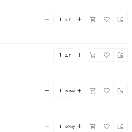
шт
шт
кому
кому