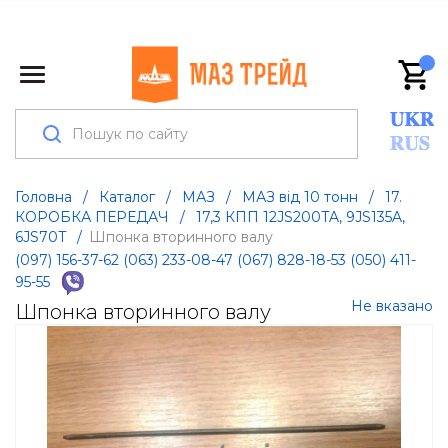
Головна
/
Каталог
/
МАЗ
/
МАЗ від 10 тонн
/
17.
КОРОБКА ПЕРЕДАЧ
/
17,3 КПП 12JS200TA, 9JS135A,
6JS70T
/
Шпонка вторинного валу
(097) 156-37-62
(063) 233-08-47
(067) 828-18-53
(050) 411-
95-55
Не вказано
Шпонка вторинного валу