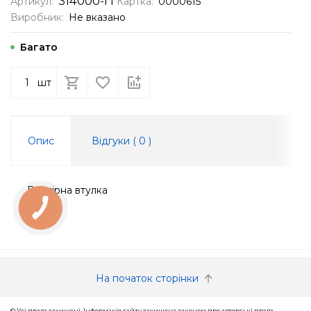
314000-П
Артикул:
Картка:
0000615
Виробник:
Не вказано
Багато
шт
Опис
Відгуки (
0
)
Розпірна втулка
КНОПКА
ЗВ'ЯЗКУ
На початок сторінки
© Усі права захищені. Інформація сайту захищена законом про авторські права.