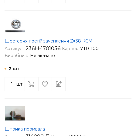
Шестерня постій.зачеплення Z=38 КСМ
236Н-1701056
Артикул:
Картка:
УТ01100
Виробник:
Не вказано
2 шт.
шт
Шпонка промвала