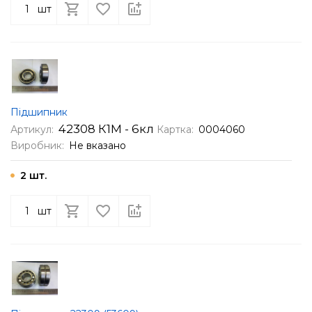
шт
Підшипник
42308 К1М - 6кл
Артикул:
Картка:
0004060
Виробник:
Не вказано
2 шт.
шт