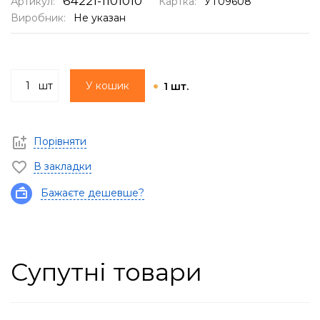
64221-1101010*
Артикул:
Картка:
УТ09608
Виробник:
Не указан
шт
У кошик
1 шт.
Порівняти
В закладки
Бажаєте дешевше?
Супутні товари