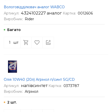
Вологовідділювач аналог WABСО
4324102227 аналог
Артикул:
Картка:
0012606
Виробник:
Rider
Багато
шт
Олія 10W40 (20л) Агрінол п/синт SG/CD
напівсинтет
Артикул:
Картка:
0373787
Виробник:
Агрінол
2 шт.