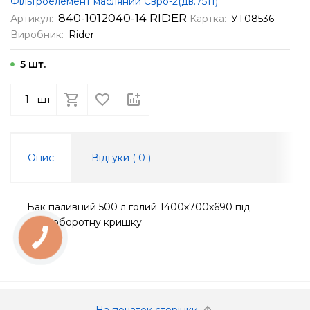
Фільтроелемент масляний Євро-2(дв.7511)
840-1012040-14 RIDER
Артикул:
Картка:
УТ08536
Виробник:
Rider
5 шт.
шт
Опис
Відгуки (
0
)
Бак паливний 500 л голий 1400х700х690 під
напівоборотну кришку
КНОПКА
ЗВ'ЯЗКУ
На початок сторінки