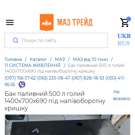
Головна
/
Каталог
/
МАЗ
/
МАЗ від 10 тонн
/
11.СИСТЕМА ЖИВЛЕННЯ
/
Бак паливний 500 л голий
1400х700х690 під напівоборотну кришку
(097) 156-37-62
(063) 233-08-47
(067) 828-18-53
(050) 411-
95-55
Не
Бак паливний 500 л голий
вказано
1400х700х690 під напівоборотну
кришку