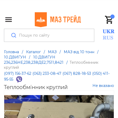
Головна
/
Каталог
/
МАЗ
/
МАЗ від 10 тонн
/
10.ДВИГУН
/
10.ДВИГУН
236,236НЕ,238,238ДЕ2,7511,8421
/
Теплообмінник
круглий
(097) 156-37-62
(063) 233-08-47
(067) 828-18-53
(050) 411-
95-55
Не вказано
Теплообмінник круглий