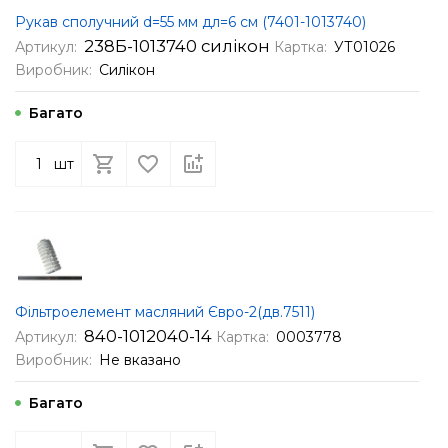
Рукав сполучний d=55 мм дл=6 см (7401-1013740)
238Б-1013740 силікон
Артикул:
Картка:
УТ01026
Виробник:
Силікон
Багато
шт
Фільтроелемент масляний Євро-2(дв.7511)
840-1012040-14
Артикул:
Картка:
0003778
Виробник:
Не вказано
Багато