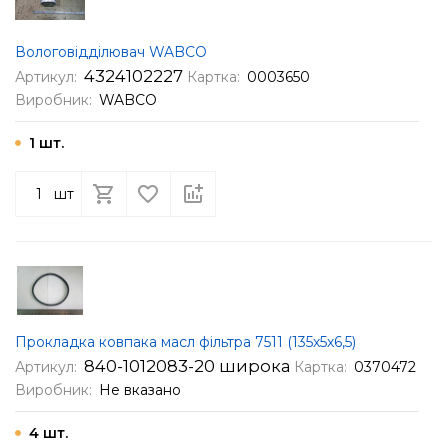
Вологовідділювач WABСО
4324102227
Артикул:
Картка:
0003650
Виробник:
WABCO
1 шт.
шт
Прокладка ковпака масл фільтра 7511 (135х5х6,5)
840-1012083-20 ​​широка
Артикул:
Картка:
0370472
Виробник:
Не вказано
4 шт.