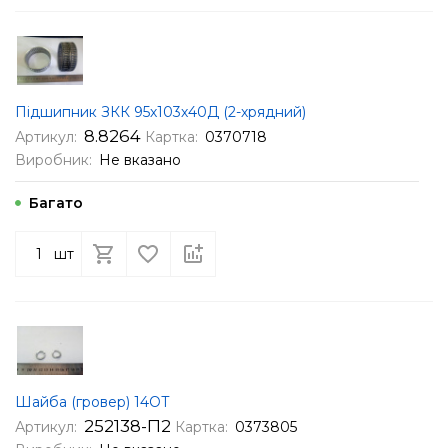
Підшипник ЗКК 95х103х40Д (2-хрядний)
8.8264
Артикул:
Картка:
0370718
Виробник:
Не вказано
Багато
шт
Шайба (гровер) 14ОТ
252138-П2
Артикул:
Картка:
0373805