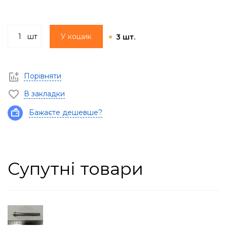
шт
У кошик
3 шт.
Порівняти
В закладки
Бажаєте дешевше?
Супутні товари