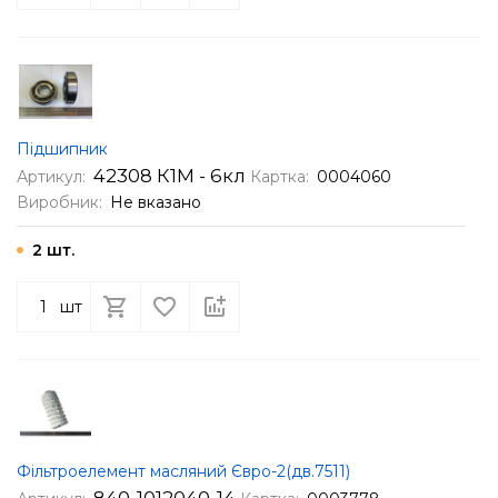
Підшипник
42308 К1М - 6кл
Артикул:
Картка:
0004060
Виробник:
Не вказано
2 шт.
шт
Фільтроелемент масляний Євро-2(дв.7511)
840-1012040-14