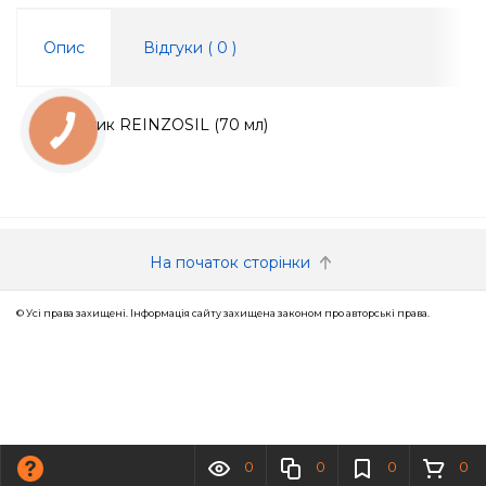
Опис
Відгуки (
0
)
Герметик REINZOSIL (70 мл)
КНОПКА
ЗВ'ЯЗКУ
На початок сторінки
© Усі права захищені. Інформація сайту захищена законом про авторські права.
0
0
0
0