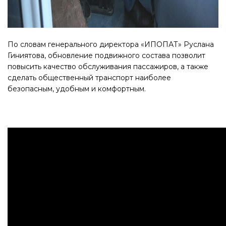
По словам генерального директора «ИПОПАТ» Руслана
Гиниятова, обновление подвижного состава позволит
повысить качество обслуживания пассажиров, а также
сделать общественный транспорт наиболее
безопасным, удобным и комфортным.