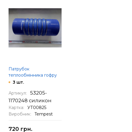
Патрубок
теплообмінника гофру
дл=250 мм д=100 мм
3 шт.
53205-
Артикул:
1170248 силикон
Картка:
УТ00825
Виробник:
Tempest
720 грн.