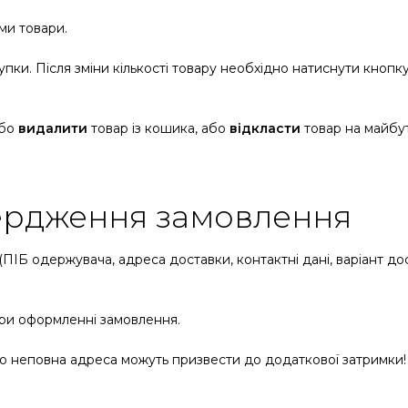
ми товари.
упки. Після зміни кількості товару необхідно натиснути кнопк
або
видалити
товар із кошика, або
відкласти
товар на майбу
вердження замовлення
 (ПІБ одержувача, адреса доставки, контактні дані, варіант 
при оформленні замовлення.
неповна адреса можуть призвести до додаткової затримки! Б