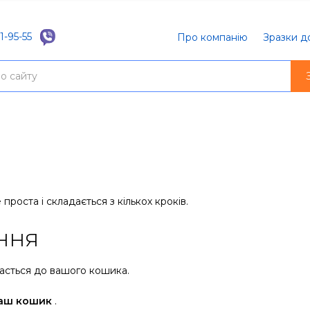
1-95-55
Про компанію
Зразки д
роста і складається з кількох кроків.
ння
асться до вашого кошика.
аш кошик
.