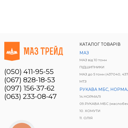
КАТАЛОГ ТОВАРІВ
МАЗ
МАЗ від 10 тонн
ПІДШИПНИКИ
(050) 411-95-55
МАЗ до 5 тонн (437040, 437041, 4371
(067) 828-18-53
МТЗ
(097) 156-37-62
РУКАВА МБС, НОРМАЛІ, ВУГІЛЬНИКИ, З'ЄДНЮ
(063) 233-08-47
14.НОРМАЛІ
09.РУКАВА МБС (маслобензостійк
10. ХОМУТИ
11. ОЛІЯ