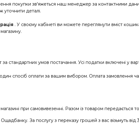
млення покупки зв'яжеться наш менеджер за контактними да
ж уточнити деталі.
рація
. У своєму кабінеті ви можете переглянути вміст кошика
 магазину.
т за стандартних умов постачання. Усі податки включені у варт
дин спосіб оплати за вашим вибором. Оплата замовлення ч
 магазині при самовивезенні. Разом із товаром передається то
Ощадбанку. За послугу з переказу грошей з вас візьмуть від 3