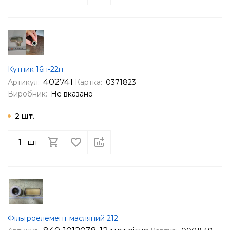
Кутник 16н-22н
402741
Артикул:
Картка:
0371823
Виробник:
Не вказано
2 шт.
шт
Фільтроелемент масляний 212