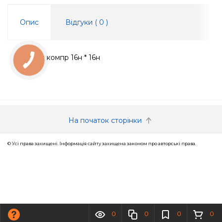
Опис
Відгуки (
0
)
Кутник компр 16н * 16н
КНОПКА
ЗВ'ЯЗКУ
На початок сторінки
© Усі права захищені. Інформація сайту захищена законом про авторські права.
0
0
0
0