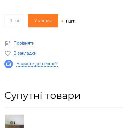
шт
У кошик
1 шт.
Порівняти
В закладки
Бажаєте дешевше?
Супутні товари