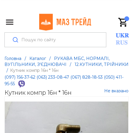
Головна
/
Каталог
/
РУКАВА МБС, НОРМАЛІ,
ВУГІЛЬНИКИ, З'ЄДНЮВАЧІ
/
12.КУТНИКИ, ТРІЙНИКИ
/
Кутник компр 16н * 16н
(097) 156-37-62
(063) 233-08-47
(067) 828-18-53
(050) 411-
95-55
Не вказано
Кутник компр 16н * 16н