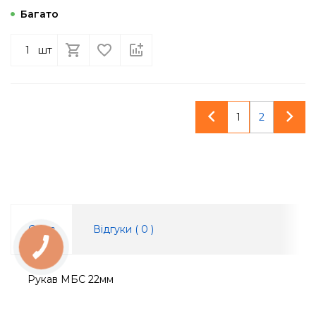
Багато
шт
1
2
Опис
Відгуки (
0
)
КНОПКА
ЗВ'ЯЗКУ
Рукав МБС 22мм