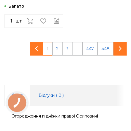
Багато
шт
1
2
3
...
447
448
Опис
Відгуки (
0
)
КНОПКА
ЗВ'ЯЗКУ
Огородження підніжки правої Осиповичі