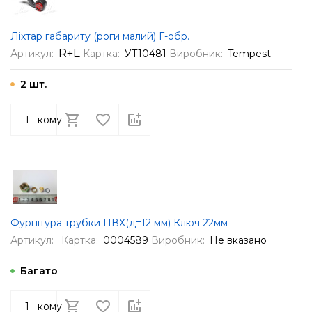
Ліхтар габариту (роги малий) Г-обр.
R+L
Артикул:
Картка:
УТ10481
Виробник:
Tempest
2 шт.
кому
Фурнітура трубки ПВХ(д=12 мм) Ключ 22мм
Артикул:
Картка:
0004589
Виробник:
Не вказано
Багато
кому