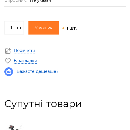
Виробник:
Не указан
шт
У кошик
1 шт.
Порівняти
В закладки
Бажаєте дешевше?
Супутні товари