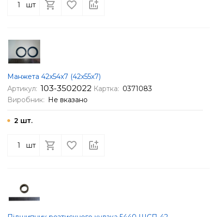
шт
Манжета 42х54х7 (42х55х7)
103-3502022
Артикул:
Картка:
0371083
Виробник:
Не вказано
2 шт.
шт
Підшипник розтискного кулака 5440 ШСП-42