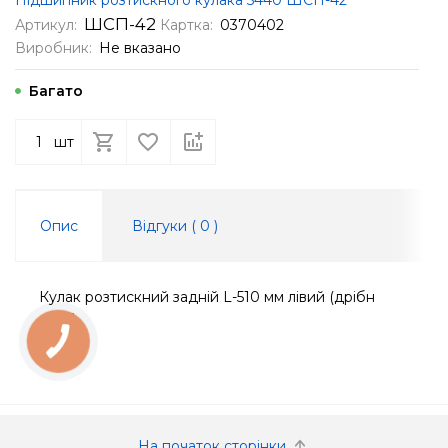
ШСП-42
Артикул:
Картка:
0370402
Виробник:
Не вказано
Багато
шт
Опис
Відгуки (
0
)
Кулак розтискний задній L-510 мм лівий (дрібн
шліц)
КНОПКА
ЗВ'ЯЗКУ
На початок сторінки