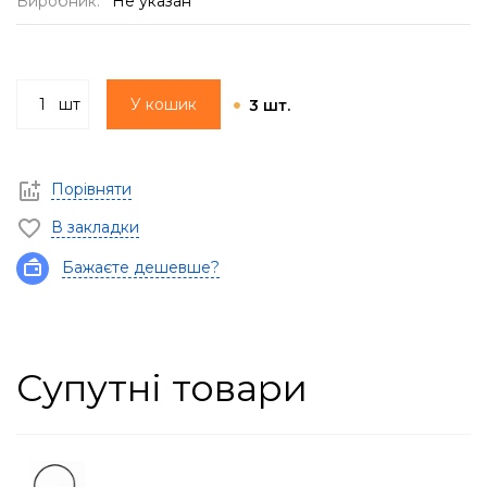
Виробник:
Не указан
шт
У кошик
3 шт.
Порівняти
В закладки
Бажаєте дешевше?
Супутні товари