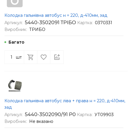
Колодка гальмівна автобус н = 220, д-410мм, зад
5440-3502091 ТРІБО
Артикул:
Картка:
0370331
Виробник:
ТРИБО
Багато
шт
Колодка гальмівна автобус ліва + права н = 220, д-410мм,
зад
5440-3502090/91 Р0
Артикул:
Картка:
УТ09903
Виробник:
Не вказано