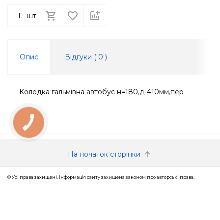
шт
Опис
Відгуки (
0
)
Колодка гальмівна автобус н=180,д-410мм,пер
КНОПКА
ЗВ'ЯЗКУ
На початок сторінки
© Усі права захищені. Інформація сайту захищена законом про авторські права.