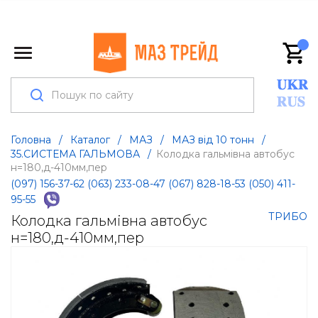
Головна
/
Каталог
/
МАЗ
/
МАЗ від 10 тонн
/
35.СИСТЕМА ГАЛЬМОВА
/
Колодка гальмівна автобус
н=180,д-410мм,пер
(097) 156-37-62
(063) 233-08-47
(067) 828-18-53
(050) 411-
95-55
ТРИБО
Колодка гальмівна автобус
н=180,д-410мм,пер