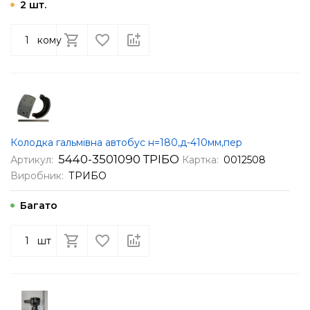
2 шт.
кому
Колодка гальмівна автобус н=180,д-410мм,пер
5440-3501090 ТРІБО
Артикул:
Картка:
0012508
Виробник:
ТРИБО
Багато
шт