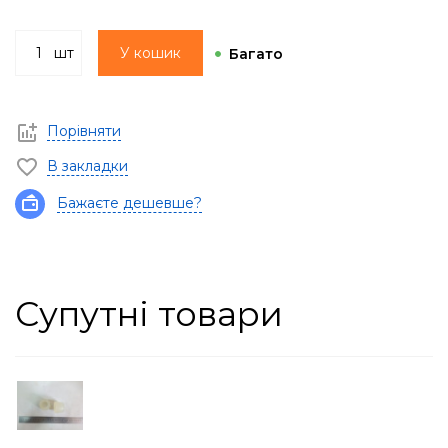
шт
У кошик
Багато
Порівняти
В закладки
Бажаєте дешевше?
Супутні товари