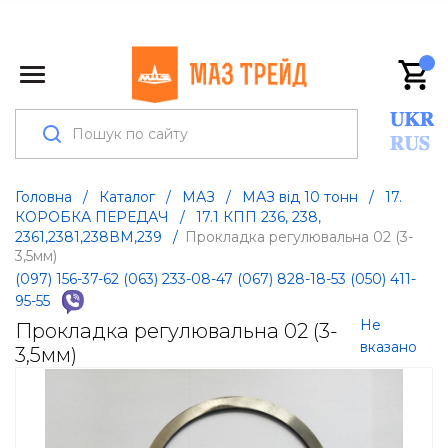
Головна
/
Каталог
/
МАЗ
/
МАЗ від 10 тонн
/
17.
КОРОБКА ПЕРЕДАЧ
/
17.1 КПП 236, 238,
2361,2381,238ВМ,239
/
Прокладка регулювальна 02 (3-
3,5мм)
(097) 156-37-62
(063) 233-08-47
(067) 828-18-53
(050) 411-
95-55
Не
Прокладка регулювальна 02 (3-
вказано
3,5мм)